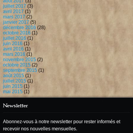
août 2017
(3)
juillet 2017
(3)
avril 2017
(1)
mars 2017
(2)
janvier 2017
(5)
décembre 2016
(28)
octobre 2016
(1)
juillet 2016
(1)
juin 2016
(1)
avril 2016
(1)
mars 2016
(1)
novembre 2015
(2)
octobre 2015
(2)
septembre 2015
(1)
août 2015
(1)
juillet 2015
(1)
juin 2015
(1)
mai 2015
(1)
Newsletter
Abonnez-vous à notre newsletter pour rester informés et
recevoir nos nouvelles mensuelles.