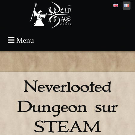
Skip
Menu
to
content
Neverlooted
Dungeon sur
STEAM