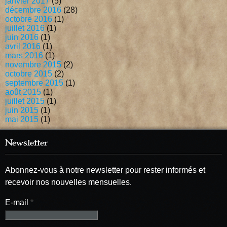
janvier 2017
(5)
décembre 2016
(28)
octobre 2016
(1)
juillet 2016
(1)
juin 2016
(1)
avril 2016
(1)
mars 2016
(1)
novembre 2015
(2)
octobre 2015
(2)
septembre 2015
(1)
août 2015
(1)
juillet 2015
(1)
juin 2015
(1)
mai 2015
(1)
Newsletter
Abonnez-vous à notre newsletter pour rester informés et
recevoir nos nouvelles mensuelles.
E-mail
*