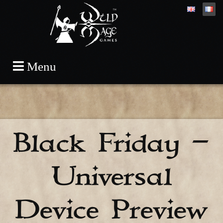
Skip
Menu
to
content
Black Friday –
Universal
Device Preview