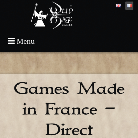
Skip
Menu
to
content
Games Made
in France –
Direct