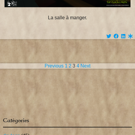
La salle à manger.
Pagination
Previous
1
2
3
4
Next
des
publications
Catégories