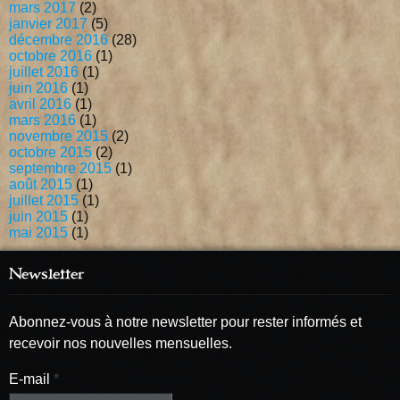
mars 2017
(2)
janvier 2017
(5)
décembre 2016
(28)
octobre 2016
(1)
juillet 2016
(1)
juin 2016
(1)
avril 2016
(1)
mars 2016
(1)
novembre 2015
(2)
octobre 2015
(2)
septembre 2015
(1)
août 2015
(1)
juillet 2015
(1)
juin 2015
(1)
mai 2015
(1)
Newsletter
Abonnez-vous à notre newsletter pour rester informés et
recevoir nos nouvelles mensuelles.
E-mail
*