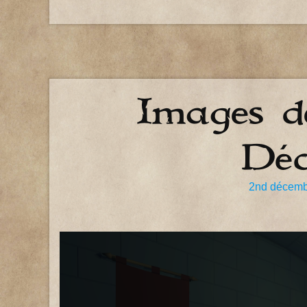
Images de
Dé
2nd décemb