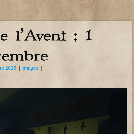
 l’Avent : 1
cembre
re 2016
|
images
|