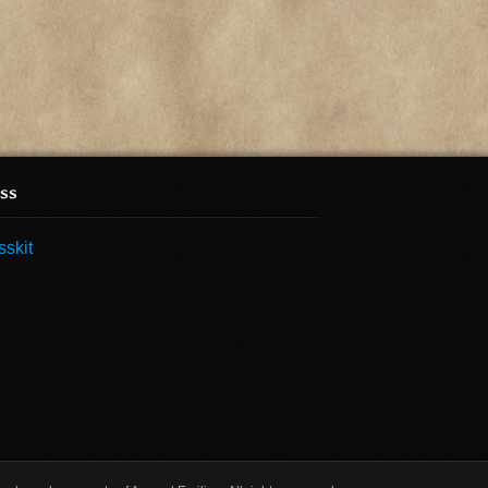
ss
sskit