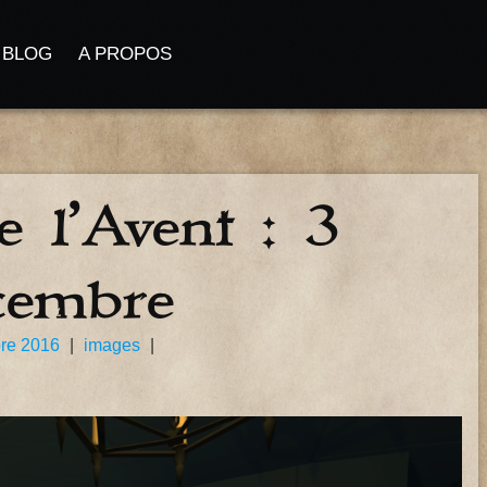
BLOG
A PROPOS
 l’Avent : 3
cembre
re 2016
|
images
|