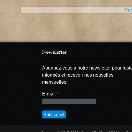
Pagination
Pre
des
publications
Newsletter
Abonnez-vous à notre newsletter pour rest
informés et recevoir nos nouvelles
mensuelles.
E-mail
*