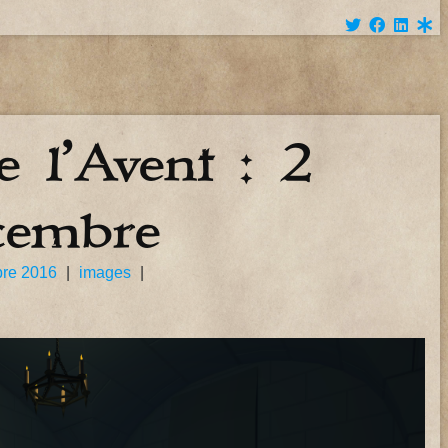
 l’Avent : 2
cembre
re 2016
|
images
|