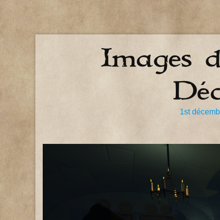
Images de
Dé
1st décemb