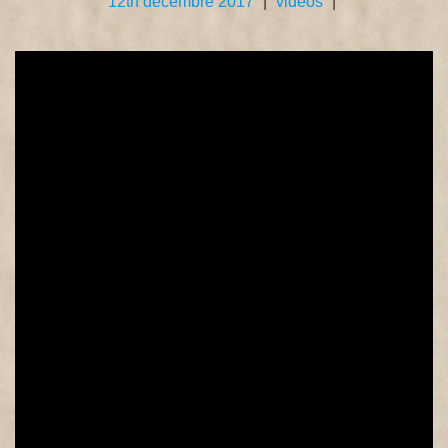
12th décembre 2017
|
videos
|