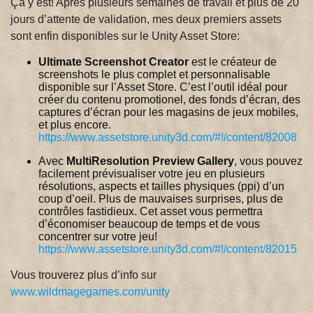
Ça y est! Après plusieurs semaines de travail et plus de 20
jours d’attente de validation, mes deux premiers assets
sont enfin disponibles sur le Unity Asset Store:
Ultimate Screenshot Creator
est le créateur de
screenshots le plus complet et personnalisable
disponible sur l’Asset Store. C’est l’outil idéal pour
créer du contenu promotionel, des fonds d’écran, des
captures d’écran pour les magasins de jeux mobiles,
et plus encore.
https://www.assetstore.unity3d.com/#!/content/82008
Avec
MultiResolution Preview Gallery
, vous pouvez
facilement prévisualiser votre jeu en plusieurs
résolutions, aspects et tailles physiques (ppi) d’un
coup d’oeil. Plus de mauvaises surprises, plus de
contrôles fastidieux. Cet asset vous permettra
d’économiser beaucoup de temps et de vous
concentrer sur votre jeu!
https://www.assetstore.unity3d.com/#!/content/82015
Vous trouverez plus d’info sur
www.wildmagegames.com/unity