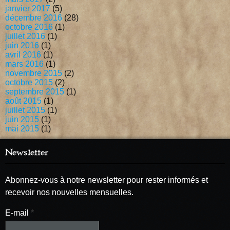
janvier 2017
(5)
décembre 2016
(28)
octobre 2016
(1)
juillet 2016
(1)
juin 2016
(1)
avril 2016
(1)
mars 2016
(1)
novembre 2015
(2)
octobre 2015
(2)
septembre 2015
(1)
août 2015
(1)
juillet 2015
(1)
juin 2015
(1)
mai 2015
(1)
Newsletter
Abonnez-vous à notre newsletter pour rester informés et
recevoir nos nouvelles mensuelles.
E-mail
*