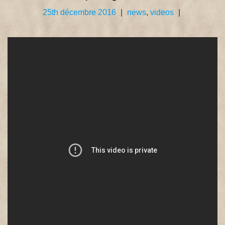
25th décembre 2016
|
news
,
videos
|