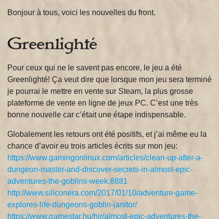
Bonjour à tous, voici les nouvelles du front.
Greenlighté
Pour ceux qui ne le savent pas encore, le jeu a été
Greenlighté! Ça veut dire que lorsque mon jeu sera terminé
je pourrai le mettre en vente sur Steam, la plus grosse
plateforme de vente en ligne de jeux PC. C’est une très
bonne nouvelle car c’était une étape indispensable.
Globalement les retours ont été positifs, et j’ai même eu la
chance d’avoir eu trois articles écrits sur mon jeu:
https://www.gamingonlinux.com/articles/clean-up-after-a-
dungeon-master-and-discover-secrets-in-almost-epic-
adventures-the-goblins-week.8881
http://www.siliconera.com/2017/01/10/adventure-game-
explores-life-dungeons-goblin-janitor/
https://www.gamestar.hu/hir/almost-epic-adventures-the-