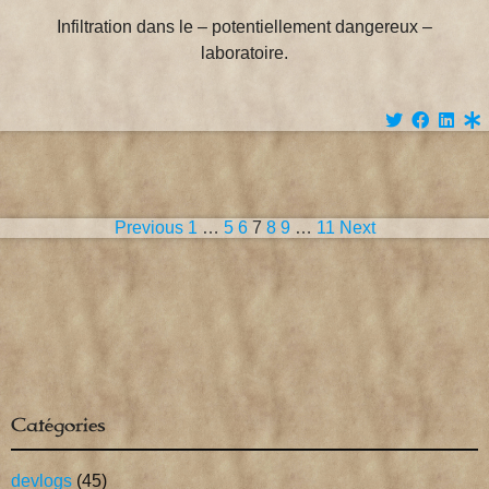
Infiltration dans le – potentiellement dangereux –
laboratoire.
Pagination
Previous
1
…
5
6
7
8
9
…
11
Next
des
publications
Catégories
devlogs
(45)