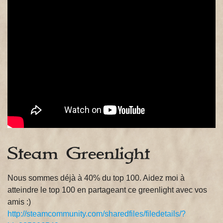
Steam Greenlight
Nous sommes déjà à 40% du top 100. Aidez moi à
atteindre le top 100 en partageant ce greenlight avec vos
amis :)
http://steamcommunity.com/sharedfiles/filedetails/?