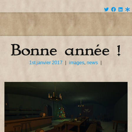
Bonne année !
1st janvier 2017
|
images
,
news
|